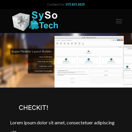
Contact Us:
072 855 2429
Super Flexible Layout Builder
Tons of Elements
Real Drag and Drop
Fullscreen Option
Undo/Redo functionallity
CHECKIT!
Lorem ipsum dolor sit amet, consectetuer adipiscing