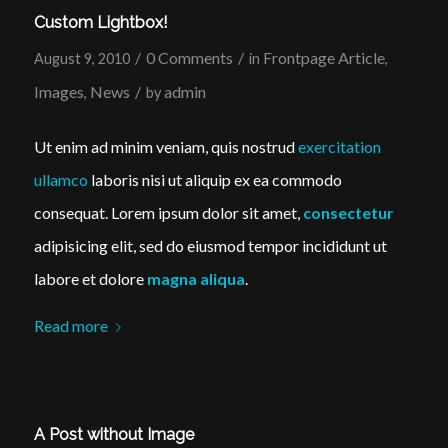
Custom Lightbox!
/
0 Comments
/
Frontpage Article
August 9, 2010
in
,
Images
News
/
admin
,
by
Ut enim ad minim veniam, quis nostrud
exercitation
ullamco
laboris nisi ut aliquip ex ea commodo
consequat. Lorem ipsum dolor sit amet,
consectetur
adipisicing elit, sed do eiusmod tempor incididunt ut
labore et dolore
magna aliqua
.
Read more
A Post without Image